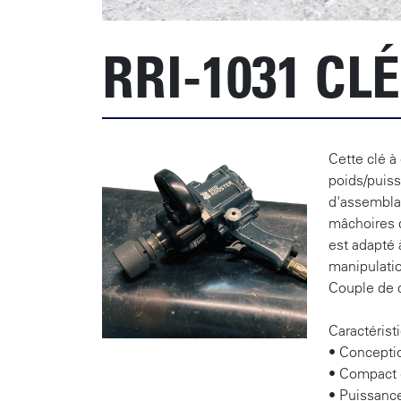
RRI-1031 CL
Cette clé 
poids/puiss
d'assembla
mâchoires d
est adapté 
manipulatio
Couple de 
Caractérist
• Concepti
• Compact 
• Puissance