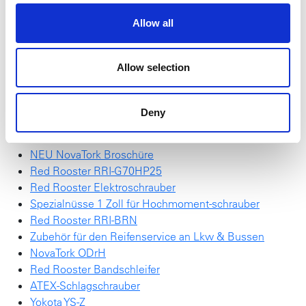
• Ergonomisches Design, gut ausbalanciert
• Kompakt und leicht
Allow all
• Leistung einstellbar, 3 Positionen
• Schalldämpfender Auspuff durch den Griff
Allow selection
Mehr über den Schlagschrauber erfahren Sie aus unserem
Produktübersichtsblatt
.
Deny
Red Rooster Akku-Abschalt-Impulsschrauber
SchraubTec
NEU NovaTork Broschüre
Red Rooster RRI-G70HP25
Red Rooster Elektroschrauber
Spezialnüsse 1 Zoll für Hochmoment-schrauber
Red Rooster RRI-BRN
Zubehör für den Reifenservice an Lkw & Bussen
NovaTork ODrH
Red Rooster Bandschleifer
ATEX-Schlagschrauber
Yokota YS-Z