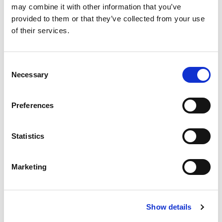
may combine it with other information that you’ve
provided to them or that they’ve collected from your use
of their services.
Consent
Necessary
Selection
Dieser Schlagschrauber von RED ROOSTER hat ein
Preferences
hervorragendes Gewichts-/Leistungsverhältnis. Der RRI-
1031 wurde für Montage- und Demontageanwendungen
Statistics
entwickelt. Der 3-Backen-Schlagmechanismus sorgt für
hohe Energieniveaus pro Schlag. Das Werkzeug ist für den
industriellen Einsatz geeignet. Das geringe Gewicht des
Marketing
Werkzeugs gewährleistet die perfekte Handhabung.
Losbrechmoment: 3.350 Nm.
Show details
Merkmale: