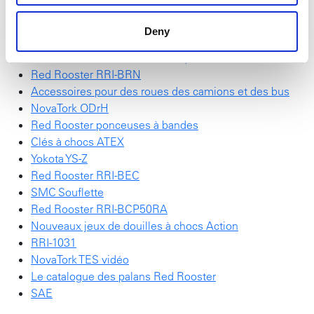
Nouveau NovaTork Brochure
Red Rooster Visseuse hydrotension
Deny
SchraubTec
Red Rooster Visseuses Électriques
Red Rooster RRI-BRN
Accessoires pour des roues des camions et des bus
NovaTork ODrH
Red Rooster ponceuses à bandes
Clés à chocs ATEX
Yokota YS-Z
Red Rooster RRI-BEC
SMC Souflette
Red Rooster RRI-BCP50RA
Nouveaux jeux de douilles à chocs Action
RRI-1031
NovaTork TES vidéo
Le catalogue des palans Red Rooster
SAE