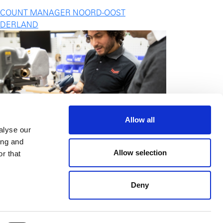
COUNT MANAGER NOORD-OOST
DERLAND
Allow all
alyse our
ing and
Allow selection
r that
Deny