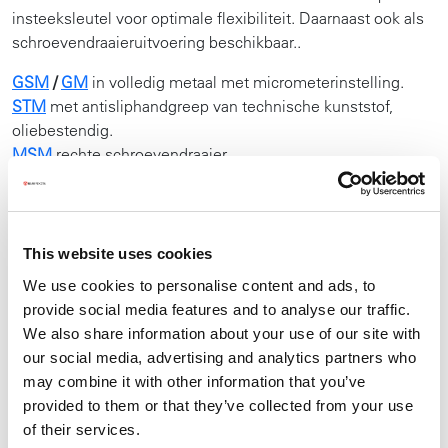
insteeksleutel voor optimale flexibiliteit. Daarnaast ook als
schroevendraaieruitvoering beschikbaar..
GSM
/
GM
in volledig metaal met micrometerinstelling.
STM
met antisliphandgreep van technische kunststof,
oliebestendig.
MSM
rechte schroevendraaier.
BWM
met metalen handgreep.
BQLSM
&
BQLM
met metalen handgreep en snelspanratel.
AUMR
lichtgewicht in aluminium met geïntegreerde ratel.
HB
met verstelbare moersleutelkop voor meer flexibiliteit.
This website uses cookies
We use cookies to personalise content and ads, to
DIGITALE MONTAGESLEUTELS
provide social media features and to analyse our traffic.
De assemblagesleutels zijn digitaal instelbaar op
We also share information about your use of our site with
aanhaalmoment of op zowel koppel als, op hoekverdraaiing.
our social media, advertising and analytics partners who
Daardoor bent u er zeker van, dat de boutverbinding correct
may combine it with other information that you’ve
wordt aangezet.
provided to them or that they’ve collected from your use
EJM
met digitaal display.
of their services.