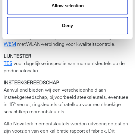
aanhaalmoment een bout is gemonteerd.
Allow selection
DSM
met wijzerplaat indicatie.
EJM
met digitaal display.
Deny
ESM
met digitale display in schroevendraaiervorm.
EAM
met digitale display inclusief hoekverdraaiing.
WEM
met WLAN-verbinding voor kwaliteitscontrole.
LIJNTESTER
TES
voor dagelijkse inspectie van momentsleutels op de
productielocatie.
INSTEEKGEREEDSCHAP
Aanvullend bieden wij een verscheidenheid aan
insteekgereedschap, bijvoorbeeld steeksleutels, eventueel
in 15° verzet, ringsleutels of ratelkop voor rechthoekige
schachtkop momentsleutels.
Alle NovaTork momentsleutels worden uitvoerig getest en
zijn voorzien van een kalibratie rapport af fabriek. Dit