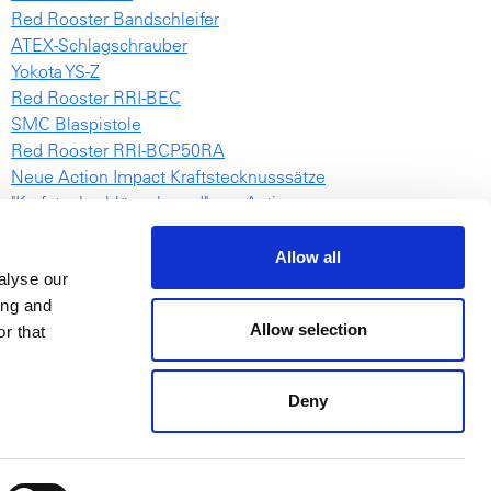
Red Rooster Bandschleifer
ATEX-Schlagschrauber
Yokota YS-Z
Red Rooster RRI-BEC
SMC Blaspistole
Red Rooster RRI-BCP50RA
Neue Action Impact Kraftstecknusssätze
"Krafsteckschlüsselwand" von Action
RRI-1031
NovaTork TES video
Allow all
alyse our
Hebezugskatalog Deutsch
ing and
EML
Allow selection
r that
Deny