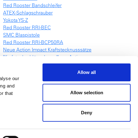
Red Rooster Bandschleifer
ATEX-Schlagschrauber
Yokota YS-Z
Red Rooster RRI-BEC
SMC Blaspistole
Red Rooster RRI-BCP50RA
Neue Action Impact Kraftstecknusssätze
"Krafsteckschlüsselwand" von Action
RRI-1031
NovaTork TES video
Allow all
alyse our
Hebezugskatalog Deutsch
ing and
EML
Allow selection
r that
Deny