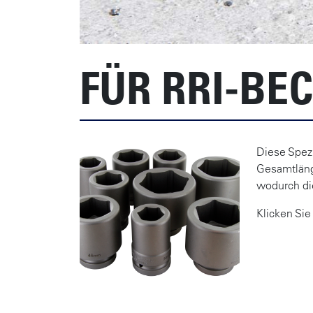
FÜR RRI-BE
Diese Spez
Gesamtläng
wodurch di
Klicken Si