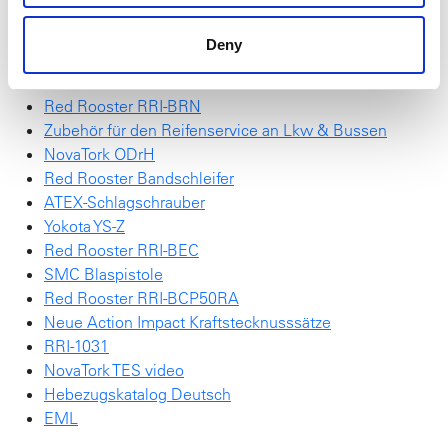
NEU NovaTork Broschüre
Red Rooster Akku-Abschalt-Impulsschrauber
Deny
SchraubTec
Red Rooster Elektroschrauber
Red Rooster RRI-BRN
Zubehör für den Reifenservice an Lkw & Bussen
NovaTork ODrH
Red Rooster Bandschleifer
ATEX-Schlagschrauber
Yokota YS-Z
Red Rooster RRI-BEC
SMC Blaspistole
Red Rooster RRI-BCP50RA
Neue Action Impact Kraftstecknusssätze
RRI-1031
NovaTork TES video
Hebezugskatalog Deutsch
EML