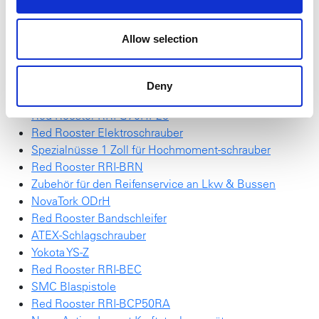
bei +/- 7%.
Mehr über den Drehschrauber erfahren Sie aus
unserem
Produktübersichtsblatt
.
Allow selection
Red Rooster Akku-Abschalt-Impulsschrauber
SchraubTec
Deny
NEU NovaTork Broschüre
Red Rooster RRI-G70HP25
Red Rooster Elektroschrauber
Spezialnüsse 1 Zoll für Hochmoment-schrauber
Red Rooster RRI-BRN
Zubehör für den Reifenservice an Lkw & Bussen
NovaTork ODrH
Red Rooster Bandschleifer
ATEX-Schlagschrauber
Yokota YS-Z
Red Rooster RRI-BEC
SMC Blaspistole
Red Rooster RRI-BCP50RA