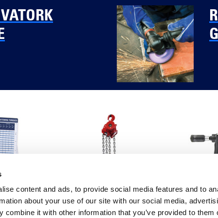
OVATORK
R
E
G
s
RRI-T
s weten
TMH-25
ise content and ads, to provide social media features and to an
rmation about your use of our site with our social media, advertis
 combine it with other information that you’ve provided to them o