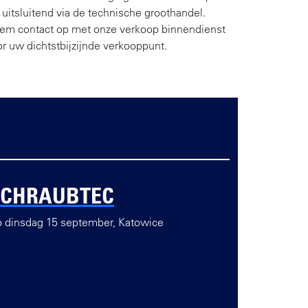
 uitsluitend via de technische groothandel.
em contact op met onze verkoop binnendienst
r uw dichtstbijzijnde verkooppunt.
SCHRAUBTEC
 dinsdag 15 september, Katowice