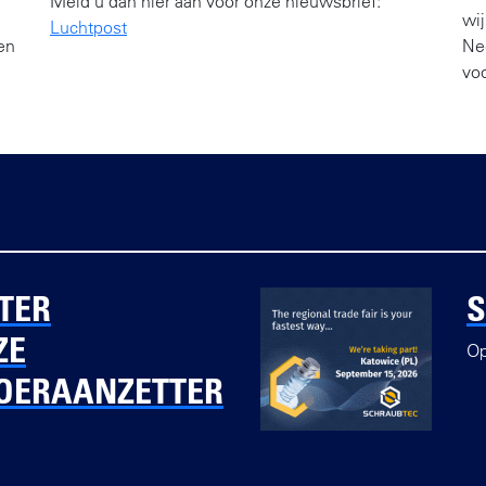
Meld u dan hier aan voor onze nieuwsbrief:
wij
Luchtpost
en
Ne
voo
TER
ZE
Op
OERAANZETTER