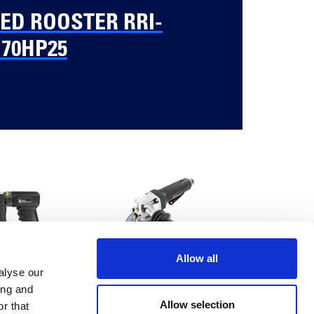
ED ROOSTER RRI-
70HP25
Allow all
330M12
RRG-2155
alyse our
ing and
Allow selection
r that