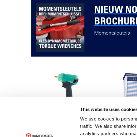
NIEUW N
BROCHUR
Momentsleutels
This website uses cookie
YZ-NP
Meten i
We use cookies to personal
traffic. We also share info
analytics partners who may