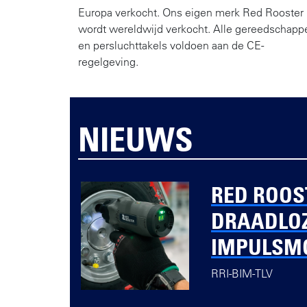
Europa verkocht. Ons eigen merk Red Rooster
wordt wereldwijd verkocht. Alle gereedschapp
en persluchttakels voldoen aan de CE-
regelgeving.
NIEUWS
RED ROOS
DRAADLO
IMPULSM
RRI-BIM-TLV