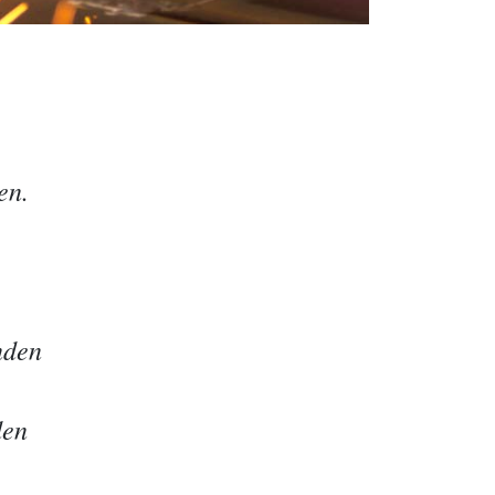
en.
nden
den