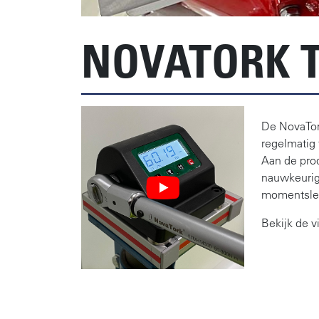
NOVATORK T
De NovaTor
regelmatig 
Aan de prod
nauwkeurig
momentsleu
Bekijk de 