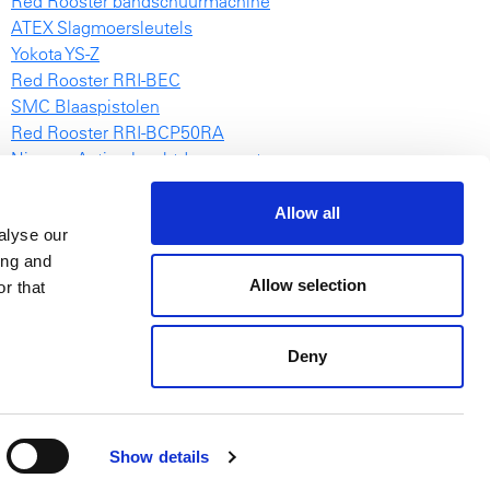
Red Rooster bandschuurmachine
ATEX Slagmoersleutels
Yokota YS-Z
Red Rooster RRI-BEC
SMC Blaaspistolen
Red Rooster RRI-BCP50RA
Nieuwe Action krachtdoppensets
RRI-1031
NovaTork TES video
Allow all
alyse our
Takelcatalogus Engels
ing and
EAS
Allow selection
r that
Deny
Show details