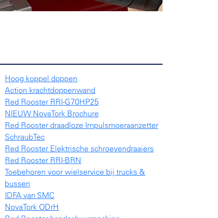
Hoog koppel doppen
Action krachtdoppenwand
Red Rooster RRI-G70HP25
NIEUW NovaTork Brochure
Red Rooster draadloze Impulsmoeraanzetter
SchraubTec
Red Rooster Elektrische schroevendraaiers
Red Rooster RRI-BRN
Toebehoren voor wielservice bij trucks &
bussen
IDFA van SMC
NovaTork ODrH