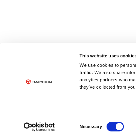
This website uses cookie
We use cookies to personal
traffic. We also share info
analytics partners who may
they’ve collected from your
Consent
Necessary
Selection
© Copyright 2023
Rami Yokota B.V.
Privacyv