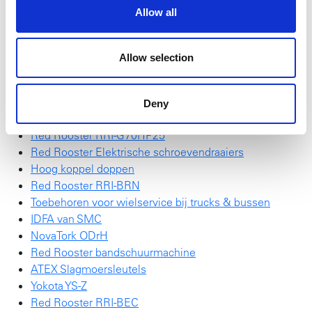
slijpschijven. De beschermkap is eenvoudig (zonder
Allow all
gebruik van gereedschap) te verstellen.
Lees voor meer specificaties de
introductiefolder
.
Allow selection
Red Rooster draadloze Impulsmoeraanzetter
SchraubTec
Deny
NIEUW NovaTork Brochure
Red Rooster RRI-G70HP25
Red Rooster Elektrische schroevendraaiers
Hoog koppel doppen
Red Rooster RRI-BRN
Toebehoren voor wielservice bij trucks & bussen
IDFA van SMC
NovaTork ODrH
Red Rooster bandschuurmachine
ATEX Slagmoersleutels
Yokota YS-Z
Red Rooster RRI-BEC